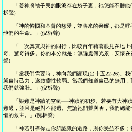
「若神將祂子民的眼淚存在袋子裏，祂怎能不聽他們
柝聲)
「神的憐憫和基督的慈愛，並將來的榮耀，都是呼
他們的生命。」(倪柝聲)
「一次真實與神的同行，比較百年藉著眼見在地上
奇、驚奇得多。你的本分就是：無論處何光景，安懷在
聲)
「當我們需要時，神向我們顯現(出十五22-26)。
就自恃己力，遂致靈性軟弱。當我們知道自己的無用，
我們就強壯。」(倪柝聲)
「艱難是神蹟的空氣──神蹟的初步。若要有大神蹟
難過，並且是絕對不能過。無論祂開聲與否，我們總能
懼的救主。」(倪柝聲)
「神若引導你走你所認識的道路，則你受益不多；