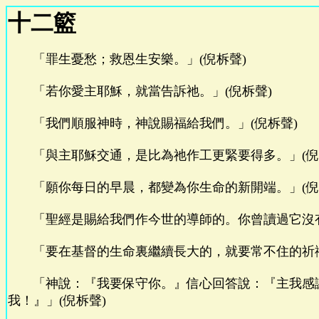
十二籃
「罪生憂愁；救恩生安樂。」(倪柝聲)
「若你愛主耶穌，就當告訴祂。」(倪柝聲)
「我們順服神時，神說賜福給我們。」(倪柝聲)
「與主耶穌交通，是比為祂作工更緊要得多。」(倪
「願你每日的早晨，都變為你生命的新開端。」(倪
「聖經是賜給我們作今世的導師的。你曾讀過它沒有
「要在基督的生命裏繼續長大的，就要常不住的祈禱
「神說：『我要保守你。』信心回答說：『主我感
我！』」(倪柝聲)