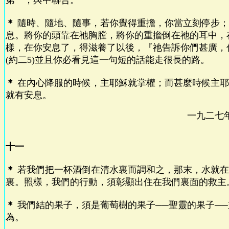
第一，與中聯合。
＊
隨時、隨地、隨事，若你覺得重擔，你當立刻停步；
息。將你的頭靠在祂胸膛，將你的重擔倒在祂的耳中，
樣，在你安息了，得滋養了以後，『祂告訴你們甚廣，
(約二5)並且你必看見這一句短的話能走很長的路。
＊
在內心降服的時候，主耶穌就掌權；而甚麼時候主耶
就有安息。
一九二七
十一
＊
若我們把一杯酒倒在清水裏而調和之，那末，水就在
裏。照樣，我們的行動，須彰顯出住在我們裏面的救主
＊
我們結的果子，須是葡萄樹的果子──聖靈的果子─
為。