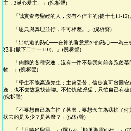
主，3滿心愛主。」(倪柝聲)
「誠實查考聖經的人，沒有不信主的(徒十七11-12)。
「恩典與真理並行，不可相差。」(倪柝聲)
「出軌道的熱心──在神的旨意意外的熱心──為主
犯罪(撒下二十一110)。」(倪柝聲)
「肉體的各種安逸，沒有一件不是我向前奔跑羨慕
物。」(倪柝聲)
「學生不能高過先生；主曾受苦，信徒豈可貪圖安
逸，也不去故意找苦喫。不怕仇敵兇猛，只怕自己有破口(
(倪柝聲)
「不要想自己為主捨了甚麼，要想念主為我捨了何
捨去的是多少？是甚麼？」(倪柝聲)
「『只隨從聖靈。』(羅八4)『順著聖靈而行。』(加