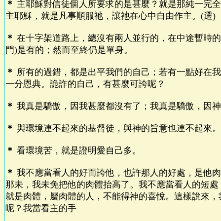
＊
主耶穌對信徒個人所要求的是甚麼？就是那純一完全
主耶穌，就是凡事順服祂，讓祂在心中自由作主。(選)
＊
在十字架道路上，總沒有兩人並行的，在中途暫時的
門)是有的；然而至終仍是單身。
＊
所有的過錯，都是出平我們的自己；若有一點好在我
一分恩典。詭詐的自己，有甚麼可誇呢？
＊
我真是驕傲，因我甚麼都沒有了；我真是驕傲，因神
＊
與環境連不起來的基督徒，與神的旨意也連不起來。
＊
看環境苦，就是證明愛自己多。
＊
我不應當看人的好而誇他，也許那人的好處，是他肉
那未，我未免把他的肉體抬高了。我不應當看人的短處
就是肉體，屬肉體的人，不能得神的喜悅。這樣說來，
呢？我當看主的手