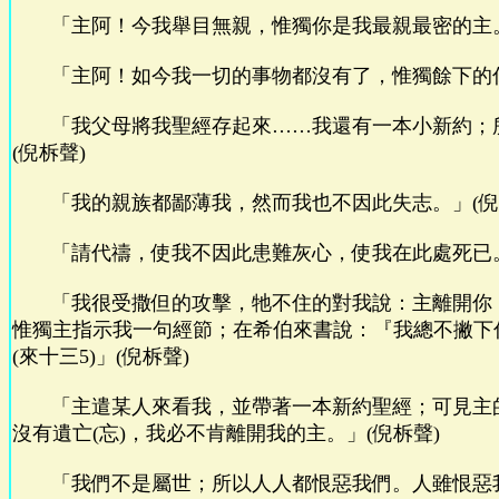
「主阿！今我舉目無親，惟獨你是我最親最密的主。
「主阿！如今我一切的事物都沒有了，惟獨餘下的你
「我父母將我聖經存起來……我還有一本小新約；
(倪柝聲)
「我的親族都鄙薄我，然而我也不因此失志。」(倪
「請代禱，使我不因此患難灰心，使我在此處死已。
「我很受撒但的攻擊，牠不住的對我說：主離開你
惟獨主指示我一句經節；在希伯來書說：『我總不撇下
(來十三5)」(倪柝聲)
「主遣某人來看我，並帶著一本新約聖經；可見主
沒有遺亡(忘)，我必不肯離開我的主。」(倪柝聲)
「我們不是屬世；所以人人都恨惡我們。人雖恨惡