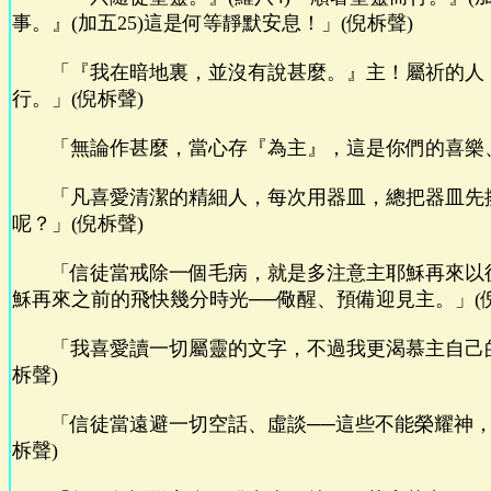
事。』(加五25)這是何等靜默安息！」(倪柝聲)
「『我在暗地裏，並沒有說甚麼。』主！屬祈的人
行。」(倪柝聲)
「無論作甚麼，當心存『為主』，這是你們的喜樂、
「凡喜愛清潔的精細人，每次用器皿，總把器皿先
呢？」(倪柝聲)
「信徒當戒除一個毛病，就是多注意主耶穌再來以
穌再來之前的飛快幾分時光──儆醒、預備迎見主。」(
「我喜愛讀一切屬靈的文字，不過我更渴慕主自己的
柝聲)
「信徒當遠避一切空話、虛談──這些不能榮耀神，
柝聲)