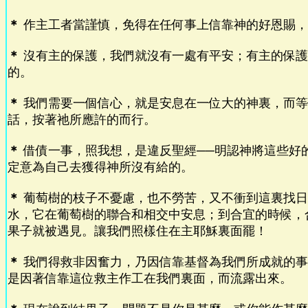
＊
作主工者當謹慎，免得在任何事上信靠神的好恩賜，
＊
沒有主的保護，我們就沒有一處有平安；有主的保護
的。
＊
我們需要一個信心，就是安息在一位大的神裏，而等
話，按著祂所應許的而行。
＊
借債一事，照我想，是違反聖經──明認神將這些好
定意為自己去獲得神所沒有給的。
＊
葡萄樹的枝子不憂慮，也不勞苦，又不衝到這裏找日
水，它在葡萄樹的聯合和相交中安息；到合宜的時候，
果子就被遇見。讓我們照樣住在主耶穌裏面罷！
＊
我們得救非因奮力，乃因信靠基督為我們所成就的事
是因著信靠這位救主作工在我們裏面，而流露出來。