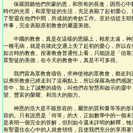
保羅因聽他們所蒙的恩，和所有的長進，因而心中
時代的光景，和眾聖徒的生活，充足表顯了起初愛心。
了聖靈在他們中間，所成就的奇妙工作。至於信從主耶
件事，完全表顯原初教會的屬靈美德。
中國的教會，真是在這樣的恩賜上，相差太遠，神
一種毛病，就是在彼此交通上失了起初的愛心，所以在
如古時的教會。按著教會普通性上看，只能說是「信靠
眾聖徒的美德，在今天的教會中，真是不可多得。
我們當為眾教會禱告，求神使祂的眾教會，都走到
以弗所教會已經走到了這兩點上，所以保羅為他們感謝
音中，加上了誠懇的禱告，叫他們在智慧和啟示的靈中
望、豐富的榮耀、和浩大的能力。
神恩的浩大是不能形容的，屬世的質和量等等的形
容的。只有說恩是「何等」的大，正如數學中的一個未
是表明一個完全的答解，但到如今還未詳明的解釋，牠
有聖靈住在心中的人就會領悟，且使我們充分的享用著