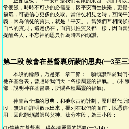
正如這樣，「平安凹是我們老家的東西，我們可以
常便飯，時時不可少的必需品，因平安而生快樂，更覺
福氣，可憑信心更多的支取。當信徒相見之時，互問平
義，因為信徒的寶貝，就是「平安」。當我們互相問候
自己的寶貝，還是仍在，而寶貝性質又都一樣，因而喜
提醒各人，不忘神的恩典作為時常的頌讚。
第二段 教會在基督裏所蒙的恩典(一3至三2
本段的鑰節，乃是第一章三節：「願頌讚歸於我們
祂在基督裏，曾賜給我們天上各樣屬靈的福氣。」(本
部，說明神在基督裏，所賜各種屬靈的福氣)。
神豐富全備的恩典，和祂永古的計劃，歷世歷代所
段，無遺而詳明啟示出來，擺列在我們的面前，以憑信
用，因此願頌讚歸與父神。茲分本段，為三小段：
(1)信徒在基督裏，得各種屬靈的福氣(一3-14)；