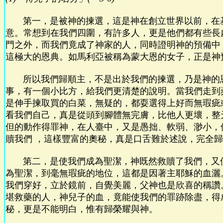
第一，是被神的揀選，這是神在創立世界以前，在
意。常想到在我們四圍，有許多人，更是他們都有些長
門之外，而我們竟成了神家的人，同時證明神的預備中
這極大的恩典。如馬利亞被稱為蒙大恩的女子，正是神
所以我們歸順主，不是出於我們的揀選，乃是神的
事，有一個小比方，給我們更清楚的說明。當我們走到
是伸手揀取買的白菜，無疑的，都耍選得上好而無瑕疵
看我們自己，真是從頭到腳體無完膚，比他人更壞，整
但的動作得罪神，在人臺中，又是愚拙、軟弱、渺小，
贖我們 ，這樣豐富的奧秘，真是口舌難於述說，完全
第二，是使我們成為聖潔，神既然救贖了我們，又
為聖潔，到毫無瑕疵的地位，這都是因著主耶穌的血灑
我們穿好，立於鏡前，自覺美麗，父神也是欣喜的稱讚
堪救藥的人，神兒子的血，竟能使我們的罪跡除盡，得
秘，更是不能明白，惟有歸榮耀與神。