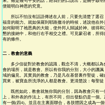
果。雖是幾句平安的話，經我們的口說出，是關乎啟明
便能明白神恩的究竟。
所以不怕沒有話語傳述在人前，只要先清楚了選召
福音的能力。就如保羅到耶路撤冷的時候，述說他在外
如何顯明了祂恩典的大能，使外邦人歸誠於神。彼得和
懇的接納中，和他行右手相交之禮。可見蒙召者，所得
有的條件。
二．教會的意義
多少信徒對於教會的認識，觀念不清，大概都以為
會的場所，就是教會。所以有你我的分別，大小的譏諷
域的偏見。其實員的教會，乃是凡在基督裏作聖徒，確
買來，被寶血所洗淨的人都是教會。更清楚說：每聖徒
既然如此，教會就無你我的分別，因為教會只有一
上，和外表的作法上，有所不同，但出發點仍是一個。
有一個(四4)。並且在主裏面聯合，各肢體因之成為一