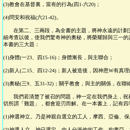
(3)教會在基督裏，當有的行為(四1-六20)；
(4)問安和祝福(六21-42)。
在第二、三兩段，為全書的主題，將神永遠的計劃
細考查以後，使我們驚奇神的奧秘，將榮耀歸與三一的
本書的三大題：
(1)身體(一23、四15-16)；身體漸長，與主聯合；
(2)新人(二15、四12-24)；新人被造後，因神恩W有
(3)奧秘(三9、五31-32)；關乎教會，與主的關係，在
我們若清楚了被召的問題，神一定在我們身上，祝
切所謂「難題」，都會迎刃而解。在一本書上，記有四
(1)神選神立。乃是神親自選立的工人，摩西、亞倫、
(2)神選人立。神已選定，由人分派他的工作，約書亞