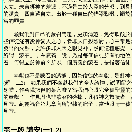
人立。未曾經神的差派，不過是由於人意的分派，到見
的譴責；四自選自立。出於一種自出的錯謬動機，顯於
當的罪責。
願我們對自己的蒙召問題，更加清楚，免得畝顏於
些信徒滿有愛神愛人之心，看罪人自投陰府，心中常是
發出的火熱，耍許多罪人因之親見神，然而這種感覺，
所謂「蒙召」，在廣義上說，乃是每個信徒所有的地位
召，何得立於神前？所以一個廣義的蒙召，是指著信徒
奉獻也不是蒙召的憑據，因為信徒的奉獻，是對神
(羅十二2)。如果我們不奉獻我們的全人給神，試問留
身體，作容隱撒但的巢穴麼？當我們心眼完全被聖靈的
的奉獻了。作見證也非蒙召的確據，凡得神之救贖者，
見證。約翰福音第九章內所記載的瞎子，當他眼睛一被
見證。
第一段 請安(一1-2)