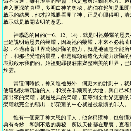
命不長進，雖有澆灌的聖靈，也是無所活動的地方。這
進入更深的真理，多明白神的奧秘，約伯在起初是風聞
啟示的結果，他才說親眼看見了神，正是心眼得明，清
啟示就是啟開表明的意思。
神賜恩的目的(一6、12、14)，就是叫祂榮耀的恩
已經說明這恩典的榮耀，因為祂的榮耀，本來不必藉著
彰，不過藉著世界萬物所顯的能力，就是祂智慧全能所
子，和那些受造的晨星，都是稱頌這造化大能力所顯的
表顯啟示我們的。始祖犯罪後莊肅齊整幽美的世界，已
煙雲。
當這個時候，神又進祂另外一個更大的計劃中，就
使這些敗壞沉淪的人，和浸在罪潮裏的大地，與自己和
顯出來的榮耀，就是恩典的榮耀，直等到全世界更新的
榮耀就完全的顯出，那榮耀的中心就是被救贖的罪人。
惟有一個蒙了神大恩的罪人，他會稱讚神，也曾懂
典有奇妙，和測不透的奧秘，所以天使都在那裏，查看