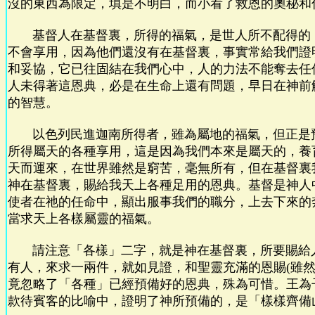
沒的東西為限定，填是不明白，而小看了救恩的奧秘和
基督人在基督裏，所得的福氣，是世人所不配得的
不會享用，因為他們還沒有在基督裏，事實常給我們證
和妥協，它已往固結在我們心中，人的力法不能奪去任
人未得著這恩典，必是在生命上還有問題，早日在神前
的智慧。
以色列民進迦南所得者，雖為屬地的福氣，但正是
所得屬天的各種享用，這是因為我們本來是屬天的，養
天而運來，在世界雖然是窮苦，毫無所有，但在基督裏
神在基督裏，賜給我天上各種足用的恩典。基督是神人
使者在祂的任命中，顯出服事我們的職分，上去下來的
當求天上各樣屬靈的福氣。
請注意「各樣」二字，就是神在基督裏，所要賜給
有人，來求一兩件，就如見證，和聖靈充滿的恩賜(雖然
竟忽略了「各種」已經預備好的恩典，殊為可惜。王為
款待賓客的比喻中，證明了神所預備的，是「樣樣齊備