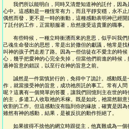
我們所以能明白，同時又清楚知道神的託付，因為
心中。這感動是一種恆常有力，而且平靜安穩，永不止
偶然而發，更不是一時的衝動，這種感動表明神已經開
了託付的工作，正當順服著，欣然接受這貴重的職事。
有些時候，一種立時衝湧而來的意思，似乎叫我們
己魂生命發出的思想，常是出於撒但的獻議，牠常是找
叫神的孩子們走差了路。因為一些信徒在不愛主的時候
心，幾乎把愛神的心完全失掉，但當他們前進的時候，
過神旨意的錯誤，以至行在神的旨意之前。
誠然是一件當慎於行的，免得中了詭計。感動既是
作，就當接受神的旨意，成功祂所託的事工。常有人問
呢？這裏有一個簡單的答覆，讓我們回憶到主在世的時
的主，多遣工人收取祂的禾稼。既是如此，祂當然願意
收割的工作。但這感動沒有臨到你的緣故，確實是因為
雖然有神的感動，結果，是被反抗的動作拒絕了。
如果彼得不捨他的網立時跟從主，他真難成為一個