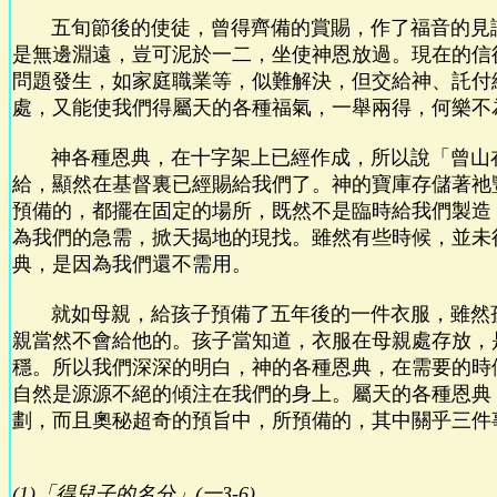
五旬節後的使徒，曾得齊備的賞賜，作了福音的見
是無邊淵遠，豈可泥於一二，坐使神恩放過。現在的信
問題發生，如家庭職業等，似難解決，但交給神、託付
處，又能使我們得屬天的各種福氣，一舉兩得，何樂不
神各種恩典，在十字架上已經作成，所以說「曾山
給，顯然在基督裏已經賜給我們了。神的寶庫存儲著祂
預備的，都擺在固定的場所，既然不是臨時給我們製造
為我們的急需，掀天揭地的現找。雖然有些時候，並未
典，是因為我們還不需用。
就如母親，給孩子預備了五年後的一件衣服，雖然
親當然不會給他的。孩子當知道，衣服在母親處存放，
穩。所以我們深深的明白，神的各種恩典，在需要的時
自然是源源不絕的傾注在我們的身上。屬天的各種恩典
劃，而且奧秘超奇的預旨中，所預備的，其中關乎三件
(1)「得兒子的名分」(一3-6)