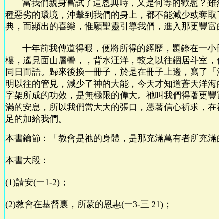
當我們親身嘗試了這恩典時，又是何等的歡慰？雖
種惡劣的環境，沖擊到我們的身上，都不能減少或奪取
典，而顯出的喜樂，惟願聖靈引導我們，進入那更豐富
十年前我傳道得暇，便將所得的經歷，題錄在一小
樓，遙見面山層疊，，背水汪洋，較之以往錮居斗室，
同日而語。歸來後換一冊子，於是在冊子上邊，寫了「
明以往的管見，減少了神的大能，今天才知道蒼天洋海
字架所成的功效，是無極限的偉大。祂叫我們得著更豐
滿的安息，所以我們當大大的張口，憑著信心祈求，在
足的加給我們。
本書鑰節：「教會是祂的身體，是那充滿萬有者所充滿的。
本書大段：
(1)請安(一1-2)；
(2)教會在基督裏，所蒙的恩惠(一3-三 21)；