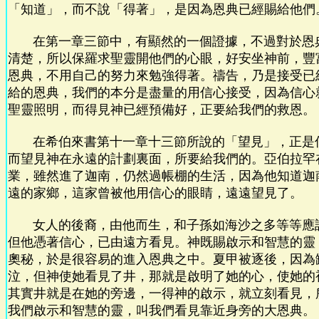
「知道」，而不說「得著」，是因為恩典已經賜給他們
在第一章三節中，有顯然的一個證據，不過對於恩
清楚，所以保羅求聖靈開他們的心眼，好安坐神前，豐
恩典，不用自己的努力來勉強得著。禱告，乃是接受已
給的恩典，我們的本分是盡量的用信心接受，因為信心
聖靈照明，而得見神已經預備好，正要給我們的救恩。
在希伯來書第十一章十三節所說的「望見」，正是
而望見神在永遠的計劃裏面，所要給我們的。亞伯拉罕
業，雖然進了迦南，仍然過帳棚的生活，因為他知道迦
遠的家鄉，這家曾被他用信心的眼睛，遠遠望見了。
女人的後裔，由他而生，和子孫如海沙之多等等應
但他憑著信心，已由遠方看見。神既賜啟示和智慧的靈
奧秘，於是很容易的進入恩典之中。夏甲被逐後，因為
泣，但神使她看見了井，那就是啟明了她的心，使她的
其實井就是在她的旁邊，一得神的啟示，就立刻看見，
我們啟示和智慧的靈，叫我們看見靠近身旁的大恩典。