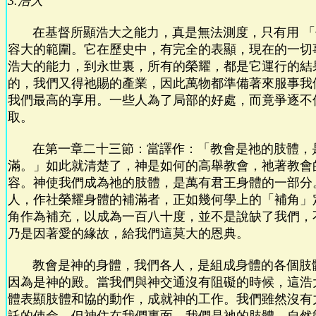
3.浩大
在基督所顯浩大之能力，真是無法測度，只有用 「
容大的範圍。它在歷史中，有完全的表顯，現在的一切
浩大的能力，到永世裏，所有的榮耀，都是它運行的結
的，我們又得祂賜的產業，因此萬物都準備著來服事我
我們最高的享用。一些人為了局部的好處，而竟爭逐不
取。
在第一章二十三節：當譯作：「教會是祂的肢體，
滿。」如此就清楚了，神是如何的高舉教會，祂著教會
容。神使我們成為祂的肢體，是萬有君王身體的一部分
人，作社榮耀身體的補滿者，正如幾何學上的「補角」
角作為補充，以成為一百八十度，並不是說缺了我們，
乃是因著愛的緣故，給我們這莫大的恩典。
教會是神的身體，我們各人，是組成身體的各個肢
因為是神的殿。當我們與神交通沒有阻礙的時候，這浩
體表顯肢體和協的動作，成就神的工作。我們雖然沒有