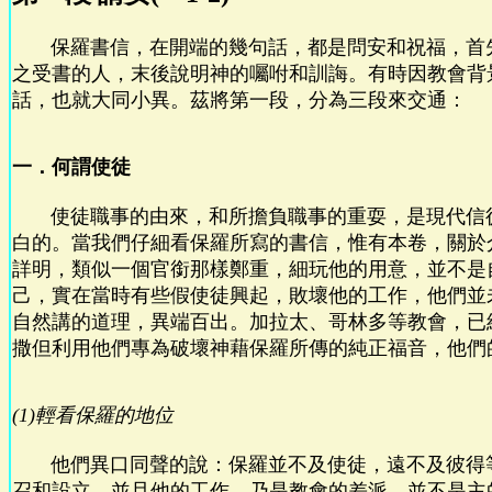
保羅書信，在開端的幾句話，都是問安和祝福，首
之受書的人，末後說明神的囑咐和訓誨。有時因教會背
話，也就大同小異。茲將第一段，分為三段來交通：
一．何謂使徒
使徒職事的由來，和所擔負職事的重耍，是現代信
白的。當我們仔細看保羅所寫的書信，惟有本卷，關於
詳明，類似一個官銜那樣鄭重，細玩他的用意，並不是
己，實在當時有些假使徒興起，敗壞他的工作，他們並
自然講的道理，異端百出。加拉太、哥林多等教會，已
撒但利用他們專為破壞神藉保羅所傳的純正福音，他們
(1)輕看保羅的地位
他們異口同聲的說：保羅並不及使徒，遠不及彼得
召和設立，並且他的工作，乃是教會的差派，並不是主