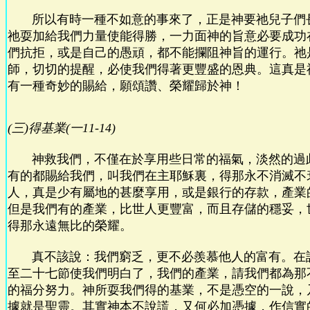
所以有時一種不如意的事來了，正是神要祂兒子們
祂耍加給我們力量使能得勝，一力面神的旨意必要成功
們抗拒，或是自己的愚頑，都不能攔阻神旨的運行。祂
師，切切的提醒，必使我們得著更豐盛的恩典。這真是
有一種奇妙的賜給，願頌讚、榮耀歸於神！
(三)得基業(一11-14)
神救我們，不僅在於享用些日常的福氣，淡然的過
有的都賜給我們，叫我們在主耶穌裏，得那永不消滅不
人，真是少有屬地的甚麼享用，或是銀行的存款，產業
但是我們有的產業，比世人更豐富，而且存儲的穩妥，
得那永遠無比的榮耀。
真不該說：我們窮乏，更不必羨慕他人的富有。在
至二十七節使我們明白了，我們的產業，請我們都為那
的福分努力。神所耍我們得的基業，不是憑空的一說，
據就是聖靈。其實神本不說謊，又何必加憑據，作信實