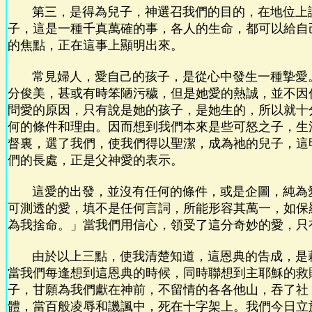
第三，是得為兒子，神選召我們的目的，在地位上
子，這是一種千真萬確的事，各人的生命，都可以給自
的焦點，正在這事上顯明出來。
常見婦人，愛自己的孩子，是從心中發生一種摯愛
分俊美，甚或有時笨陋污穢，但是她愛的熱誠，並不因
問愛的原因，只有說是她的孩子，是她生的，所以就十
何的條件和理由。因而想到我們本來是些可怒之子，生
督裏，選了我們，使我們得以聖潔，成為祂的兒子，這
們的長處，正是父神愛的表示。
這愛的出發，並沒有任何的條件，或是企圖，純為
可測透的愛，填不是任何言詞，所能形容其萬一，如保
為我捨命。」當我們用信心，領受了這分奇妙的愛，只
由於以上三點，使我清楚知道，這恩典的告成，是
當我們每逢想到這恩典的時候，同時聯想到主耶穌的救
子，甘願為我們獻在神前，不留情的各各他山，吞了社
體，當百般凌辱和譏諷中，死在十字架上。我們今日立