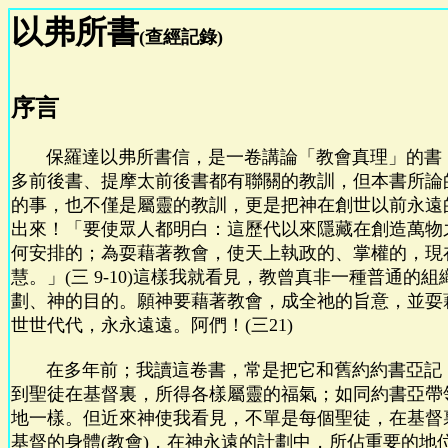
以弗所書
(查經記錄)
序言
保羅達以弗所書信，是一卷講論「教會真理」的書
多前後書、提摩太前後書都有聯關的教訓，但本書所論
的事，也不僅是屬靈的教訓，更是把神在創世以前永遠
出來！「要使眾人都明白：這歷代以來隱藏在創造萬物
何安排的；為耍藉著教會，使天上執政的、掌權的，現
慧。」(三 9-10)這樣我就看見，教曾真非一種普通的
劃、神的目的。願神要藉著教會，成全祂的旨意，並耍
世世代代，永永遠遠。阿們！(三21)
在多年前；我讀這卷書，常是把它和舊約約書亞記
到聖徒在基督裏，所得各樣屬靈的福氣；如同約書亞帶
地一樣。但近來神使我看見，不單是每個聖徒，在基督
基督的身體(教會)，在神永遠的計劃中，所佔重要的地