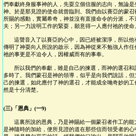
們奉獻終身服事神的人，先耍立個信服的志向，無論是
神。於是那見證的使命就曾臨到。我們由以賽亞的蒙召
所賜的感動，實屬希奇，神並沒有直接命令的分派，不
夫；另一力說明工作的緊耍，願意得一人應付祂的使命
這聲音入了以賽亞的心中，因已經被潔淨，所以他
傳明了神耍向人所說的啟示，因為神從來不勉強人作任
祂的事更是不迫令人，因權威而有的事奉。
所以我們的奉獻，雖是自己的揀選，而神的選召和
多時了。我們蒙召是神的領導，似乎是向我們說話，但
己的揀選，如此應付了神的選召，才能成全哋奇妙的工
然是十分清楚。
(三)「恩典」(一9)
這裏所說的恩典，乃是神賜給一個蒙召者作工的能
是神隨時的加給，便所見證的道在那些信而領受者的心