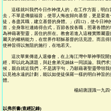
這樣就叫我們今日作神僕人的，在工作方面，明白
去，不單是傳揚福音，使罪人悔改歸向基督，更是耍進
徒，各盡其職，建立基督的身體。」(四12)，使今日神
首，全身靠社連絡得合式，百節各按各職，照著各體的
為神藉著聖靈，居住的所在。教會若進入這種實際屬靈
屬天的權柄能力，在世界作耶穌基督的活見證。而且得
使神旨得以無阻的施行，在地若天。
這次華東傳道人退修會，在上海江灣中華神學院開
經，即以此為講題，與赴會弟兄姊妹一同談論。我們求
候，親自就近我們，不是講字句，乃願藉著聖靈帶領我
以見祂永遠的計劃，能以如使徒保羅一樣的明白神旨的
體。
楊紹唐謹識一九四
以弗所書(查經記錄)