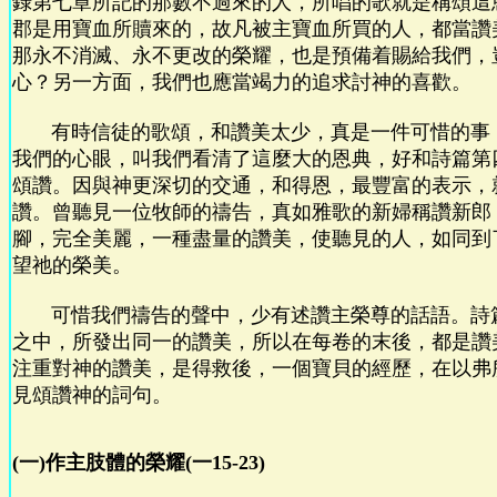
錄第七章所記的那數不過來的人，所唱的歌就是稱頌這
郡是用寶血所贖來的，故凡被主寶血所買的人，都當讚
那永不消滅、永不更改的榮耀，也是預備着賜給我們，
心？另一方面，我們也應當竭力的追求討神的喜歡。
有時信徒的歌頌，和讚美太少，真是一件可惜的事
我們的心眼，叫我們看清了這麼大的恩典，好和詩篇第
頌讚。因與神更深切的交通，和得恩，最豐富的表示，
讚。曾聽見一位牧師的禱告，真如雅歌的新婦稱讚新郎
腳，完全美麗，一種盡量的讚美，使聽見的人，如同到
望祂的榮美。
可惜我們禱告的聲中，少有述讚主榮尊的話語。詩
之中，所發出同一的讚美，所以在每卷的末後，都是讚
注重對神的讚美，是得救後，一個寶貝的經歷，在以弗
見頌讚神的詞句。
(一)作主肢體的榮耀(一15-23)