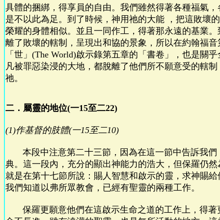
具體的捆綁，得享員的自由。我們雖然得著各種福氣，
是不以此為足。到了時候，神用祂的大能 ，把這敗壞
榮耀的身體相似。並且一同作工，得著那永遠的基業。
離了敗壞的轄制，呈現出和協的景象，所以在約翰福音
「世」(The World)啟示錄第五章的「書卷」，也是
凡被罪惡染浸的大地，都脫離了他們所不願意受的轄制
祂。
二．屬靈的地位(一15至二22)
(1)作基督的肢體(一15至二10)
本段中注意第二十三節，因為在這一節中告訴我們
典。這一段內，充分的顯出神能力的浩大，但保羅仍然
就是在第十七節所說：賜人智慧和啟示的靈，求神賜給
我們知道以弗所眾教會，已經有聖靈的兩種工作。
保羅更願意他們在這啟示生命之道的工作上，得著