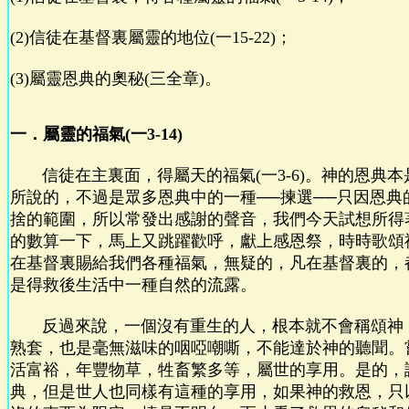
(2)信徒在基督裏屬靈的地位(一15-22)；
(3)屬靈恩典的奧秘(三全章)。
一．屬靈的福氣(一3-14)
信徒在主裏面，得屬天的福氣(一3-6)。神的恩典本
所說的，不過是眾多恩典中的一種──揀選──只因恩典
捨的範圍，所以常發出感謝的聲音，我們今天試想所得
的數算一下，馬上又跳躍歡呼，獻上感恩祭，時時歌頌
在基督裏賜給我們各種福氣，無疑的，凡在基督裏的，
是得救後生活中一種自然的流露。
反過來說，一個沒有重生的人，根本就不會稱頌神
熟套，也是毫無滋味的咽啞嘲嘶，不能達於神的聽聞。
活富裕，年豐物草，牲畜繁多等，屬世的享用。是的，
典，但是世人也同樣有這種的享用，如果神的救恩，只