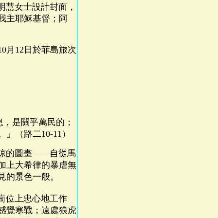
明慧女士設計封面，
我主耶穌基督；阿
年10月12日於菲島旅次
，是關乎萬民的；
（路二10-11）
涼的圖畫——自從馬
加上大希律的暴虐無
見的景色一般。
崗位上忠心地工作
感覺寒戰；遠處狼虎