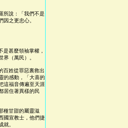
羅所說：「我們不是
們因之更忠心。
不是甚麼領袖掌權，
世界（萬民）。
的百姓從罪惡裏救出
靈的感動，「大喜的
把這福音傳遍至天涯
都居住著異樣的民
那種甘甜的屬靈滋
西國宣教士，他們捷
成就。