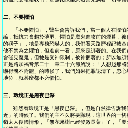
二、不要懼怕
「不要懼怕」，醫生會告訴我們，當一個人在懼怕
縮，抵抗力會趨於薄弱。懼怕是魔鬼進攻前的煙暮，彼
的獅子」，牠是專務恐嚇人的，我們看天路歷程記載基
他不禁為之懼怕，但進前一看，原來是綁著的。在我們
會碰見魔鬼，但牠是受神限制，被神捆著的；所以無須
正是路加福音第二十一章二十六節所說：「人想起那將
嚇得魂不附體」的時候了，我們如果把罪認清了，忠心
地位，就甚麼都不必懼怕。
三、環境正是黑夜已深
雖然看環境正是「黑夜已深」，但是自然律告訴我
近」的時候了。我們的主不久將要顯現，這世界的一切
猶太人復國情形，「無花果樹已經發嫩長葉」了，「夏