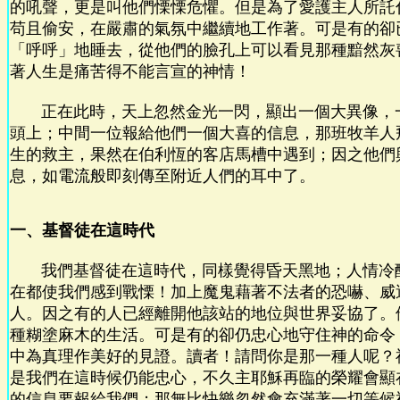
的吼聲，更是叫他們慄慄危懼。但是為了愛護主人所託
苟且偷安，在嚴肅的氣氛中繼續地工作著。可是有的卻
「呼呼」地睡去，從他們的臉孔上可以看見那種黯然灰
著人生是痛苦得不能言宣的神情！
正在此時，天上忽然金光一閃，顯出一個大異像，
頭上；中間一位報給他們一個大喜的信息，那班牧羊人
生的救主，果然在伯利恆的客店馬槽中遇到；因之他們
息，如電流般即刻傳至附近人們的耳中了。
一、基督徒在這時代
我們基督徒在這時代，同樣覺得昏天黑地；人情冷
在都使我們感到戰慄！加上魔鬼藉著不法者的恐嚇、威
人。因之有的人已經離開他該站的地位與世界妥協了。
種糊塗麻木的生活。可是有的卻仍忠心地守住神的命令
中為真理作美好的見證。讀者！請問你是那一種人呢？
是我們在這時候仍能忠心，不久主耶穌再臨的榮耀會顯
的信息要報給我們；那無比快樂忽然會充滿著一切等候