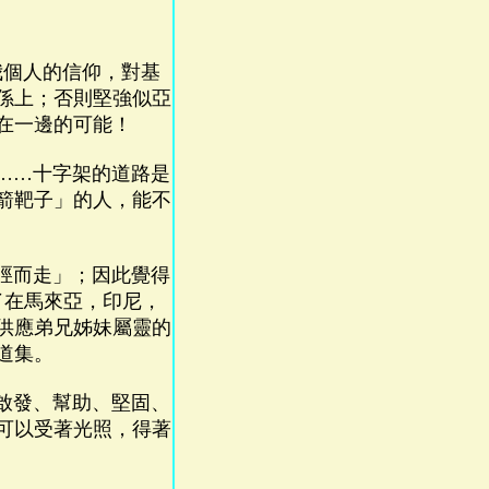
個人的信仰，對基
係上；否則堅強似亞
在一邊的可能！
……十字架的道路是
箭靶子」的人，能不
脛而走」；因此覺得
了在馬來亞，印尼，
供應弟兄姊妹屬靈的
道集。
啟發、幫助、堅固、
可以受著光照，得著