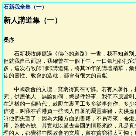
石新我全集（一）
新人講道集（一）
桑序
石新我牧師寫過《信心的道路》一書，我不知道別
但就我自己而說，我確曾在一個下午，一口氣地都把它
多，這次石牧師刊印講道集，將其20年的講壇精華，彙
徒的靈性、教會的造就，都會有很大的貢獻。
中國教會的文壇，貧窮得實在可憐。若有人著作，
究，供應他人，無論如何，總是件好事。我們不應當叫
在這樣的一個時代，鼓勵主裏同工多多從事創作。多少
信徒，叫我在香港買一些國人自著的屬靈書籍，去供應
叫他們失望了；因為大陸方面的書籍，不易寄來，香港
籍，為數奇缺。其實就以過去全國的情形來說，凡是真
理的人，都覺得中國教會的文壇，實在貧窮得太可憐；