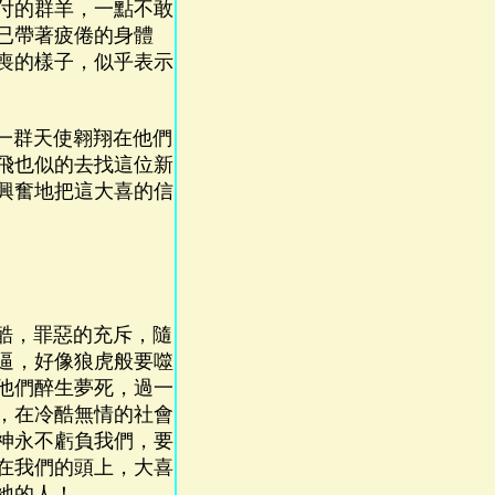
付的群羊，一點不敢
已帶著疲倦的身體
喪的樣子，似乎表示
一群天使翱翔在他們
飛也似的去找這位新
興奮地把這大喜的信
酷，罪惡的充斥，隨
逼，好像狼虎般要噬
他們醉生夢死，過一
，在冷酷無情的社會
神永不虧負我們，要
在我們的頭上，大喜
祂的人！