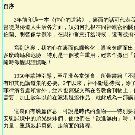
自序
3年前印過一本《信心的道路》，裏面的話可代表我
督徒與傳道人生活各方面，須如何扎根在同神親密的關
伯蘭、明智像拿俄米，在與神旨意打岔時候，還有被擺
寫到這裏，我的心在裏面似臘熔化，眼淚奪眶而出
多麼崎嶇和危險，特別是一個被主重用，經常作撒但「
隨時儆醒與謹慎呢！
1950年蒙神引導，至星洲各堂領會，所帶書籍「不
有印其他講道集的必要。2年以來，神不斷恩待我，除
菲律濱各處領會外，經常也寫些文稿在各教會刊物上，
需要；加上數年以前在滬港幾篇作品，就此成為一部講
這裏面有幾篇信息，可說是時代的產物——特別要
安慰試煉中的弟兄妹妹們，使他們在「欲進無由」時，
力量，重新鼓起勇氣，走前面的路程。