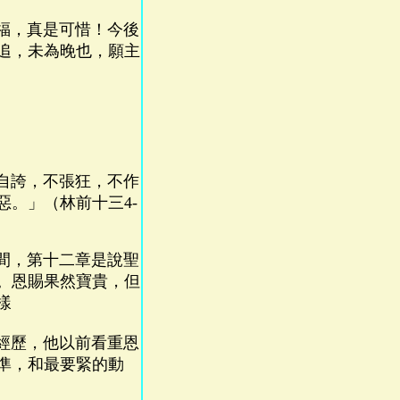
福，真是可惜！今後
追，未為晚也，願主
自誇，不張狂，不作
。」（林前十三4-
間，第十二章是說聖
。恩賜果然寶貴，但
樣
經歷，他以前看重恩
準，和最要緊的動