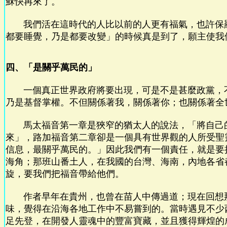
穌快再來了。
我們活在這時代的人比以前的人更有福氣，也許保
都要睡覺，乃是都要改變」的時候真是到了，願主使我
四、「是關乎萬民的」
一個真正世界政府將要出現，可是不是甚麼政黨，
乃是基督掌權。不但關係著我，關係著你；也關係著全
馬太福音第一章是狹窄的猶太人的說法，「將自己
來」，路加福音第二章卻是一個具有世界觀的人所受聖
信息，最關乎萬民的。」因此我們有一個責任，就是要
海角；那班山番土人，在我國的台灣、海南，內地各省
旋，要我們把福音帶給他們。
作者早年在貴州，也曾在苗人中傳過道；現在回想
味，覺得在沿海各地工作中不易嘗到的。當時遇見不少
足先登，在開發人靈魂中的豐富寶藏，並且獲得輝煌的