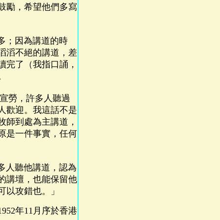
鼓勵，希望他們多寫
多；因為講道的時
滔滔不絕的講道，差
讀完了（我指口誦，
。
宣勞，許多人聽過
人歡迎。我這話不是
牧師到處為主講道，
原是一件事實，任何
多人聽他講道，認為
的講壇，也能保留他
可以攻錯也。」
952年11月序於香港