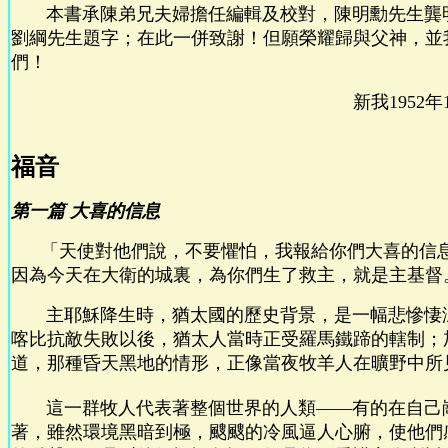
本書承陳弟兄夫婦擔任編輯及校對，陳明勳先生龔
劉綱先生題字；在此一併致謝！但願榮耀歸與父神，並
們！
新我1952
福音
第一篇 大喜的信息
「天使對他們說，不要懼怕，我報給你們大喜的信息
因為今天在大衛的城裏，為你們生了救主，就是主基督。」
主耶穌降生時，猶太國的歷史背景，是一幅悲慘悽
喀比抗敵失敗以後，猶太人當時正受羅馬鐵蹄的轄制；
道，那種昏天黑地的情形，正像當夜牧羊人在曠野中所
這一群牧人代表著整個世界的人類——有的在自己
著，雖然環境黑暗到極，颼颼的冷風逼人心腑，使他們