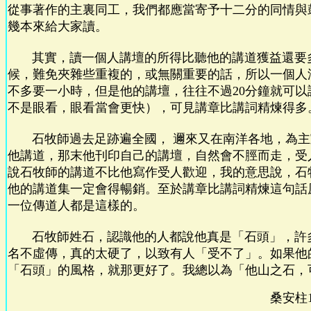
從事著作的主裏同工，我們都應當寄予十二分的同情與
幾本來給大家讀。
其實，讀一個人講壇的所得比聽他的講道獲益還要
候，難免夾雜些重複的，或無關重要的話，所以一個人
不多要一小時，但是他的講壇，往往不過20分鐘就可以
不是眼看，眼看當會更快），可見講章比講詞精煉得多
石牧師過去足跡遍全國， 邇來又在南洋各地，為主
他講道，那末他刊印自己的講壇，自然會不脛而走，受
說石牧師的講道不比他寫作受人歡迎，我的意思說，石
他的講道集一定會得暢銷。至於講章比講詞精煉這句話
一位傳道人都是這樣的。
石牧師姓石，認識他的人都說他真是「石頭」，許
名不虛傳，真的太硬了，以致有人「受不了」。如果他
「石頭」的風格，就那更好了。我總以為「他山之石，
桑安柱1