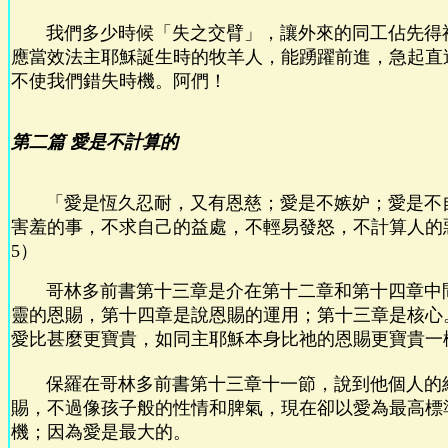
我們多少時候「失之交臂」，讓外來的同工佔先得
應當效法主耶穌誕生時的牧羊人，能踴躍前進，急起直
不使我們錯失時機。阿們！
第二篇 愛是不計算的
「愛是恆久忍耐，又有恩慈；愛是不嫉妒；愛是不
害羞的事，不求自己的益處，不輕易發怒，不計算人的惡
5）
哥林多前書第十三章是介在第十二章和第十四章中
靈的恩賜，第十四章是說恩賜的運用；第十三章是核心
愛比甚麼更寶貴，如同主耶穌本身比祂的恩賜更寶貴一
保羅在哥林多前書第十三章十一節，說到他個人的
賜，不過像孩子般的性情和脾氣，現在卻以愛為最高標
機；因為愛是最大的。