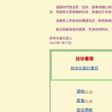
感謝你們過去對「拾珍」服事的關心與愛
淡，而能靠主更積極的往前，裝備自己等候
這網頁上所提供的屬靈信息，盼望讀者諸
願主耶穌基督的恩惠，常與你們同在。
拾珍出版社謹上
2025年7月17日
拾珍書籍
拾珍出版社書目
選輯
01-30
叢書
01-30
拾珍專輯