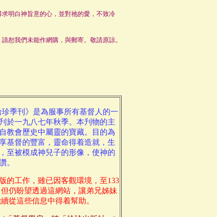
求明白神旨意的心，並對祂的愛，不致冷
請恕我們未能作網購，與郵寄。敬請原諒。
拾珍季刊》是為服事所有基督人的一
刋於一九八七年秋季。本刋物的主
自教會歷史中屬靈的寶藏。目的為
享基督的豐富，靈命得着造就，生
，至被模成神兒子的形像，使神的
讚。
版的工作，雖已因客觀環境，至133
，但仍盼望透過這網站，讓弟兄姊妹
繼續從這些信息中得着幫助。