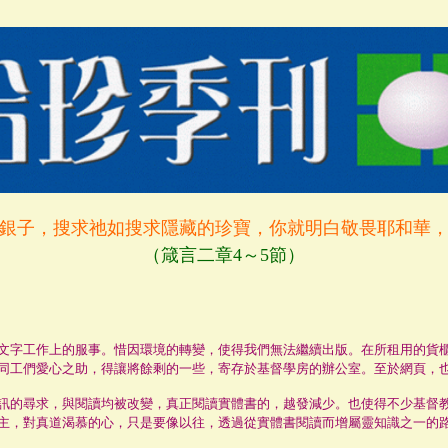
銀子，搜求祂如搜求隱藏的珍寶，你就明白敬畏耶和華
（箴言二章4～5節）
字工作上的服事。惜因環境的轉變，使得我們無法繼續出版。在所租用的貨櫃
同工們愛心之助，得讓將餘剩的一些，寄存於基督學房的辦公室。至於網頁，
的尋求，與閱讀均被改變，真正閱讀實體書的，越發減少。也使得不少基督
主，對真道渴慕的心，只是要像以往，透過從實體書閱讀而增屬靈知識之一的