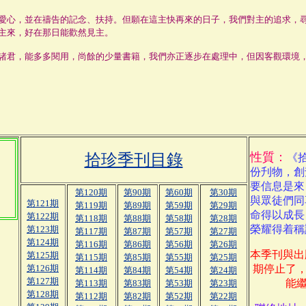
心，並在禱告的記念、扶持。但願在這主快再來的日子，我們對主的追求，尋
主來，好在那日能歡然見主。
君，能多多閱用，尚餘的少量書籍，我們亦正逐步在處理中，但因客觀環境，
性質：
拾珍季刊目錄
《
份刋物，創
要信息是來
第120期
第90期
第60期
第30期
與眾徒們同
第121期
第119期
第89期
第59期
第29期
命得以成長
第122期
第118期
第88期
第58期
第28期
榮耀得着稱
第123期
第117期
第87期
第57期
第27期
第124期
第116期
第86期
第56期
第26期
本季刊與出
第125期
第115期
第85期
第55期
第25期
第126期
期停止了
第114期
第84期
第54期
第24期
第127期
能
第113期
第83期
第53期
第23期
第128期
第112期
第82期
第52期
第22期